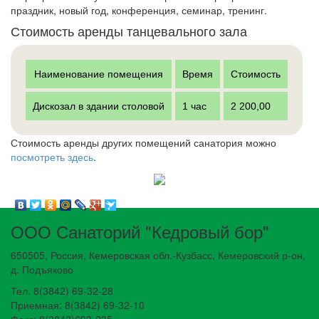
праздник, новый год, конференция, семинар, тренинг.
Стоимость аренды танцевального зала
Наименование помещения
Время
Стоимость
Дискозал в здании столовой
1 час
2 200,00
Стоимость аренды других помещений санатория можно
посмотреть здесь
.
ООО Санаторий "Кедровый бор"
650505, Россия, Кемеровская обл.-Кузбасс, Кемеровский р-он,
д. Подъяково
Тел. 8(3842) 69-32-28
Приемная: 8(3842) 69-32-10
Факс: 8(3842)693-235