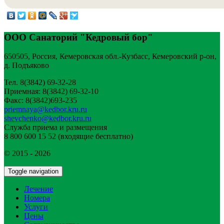
ООО Санаторий "Кедровый бор"
650505, Россия, Кемеровская обл.-Кузбасс, Кемеровский р-он,
д. Подъяково
Тел. 8(3842) 69-32-28
Приемная: 8(3842) 69-32-10
Факс: 8(3842)693-235
priemnaya@kedbor.kru.ru
shevchenko@kedbor.kru.ru
Служба приема и размещения
8 800 600 15 52 (входящие бесплатно)
© 2015 - 2026
Toggle navigation
Лечение
Номера
Услуги
Цены