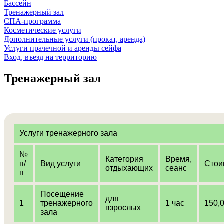
Бассейн
Тренажерный зал
СПА-программа
Косметические услуги
Дополнительные услуги (прокат, аренда)
Услуги прачечной и аренды сейфа
Вход, въезд на территорию
Тренажерный зал
Услуги тренажерного зала
№
Категория
Время,
п/
Вид услуги
Стои
отдыхающих
сеанс
п
Посещение
для
1
тренажерного
1 час
150,
взрослых
зала