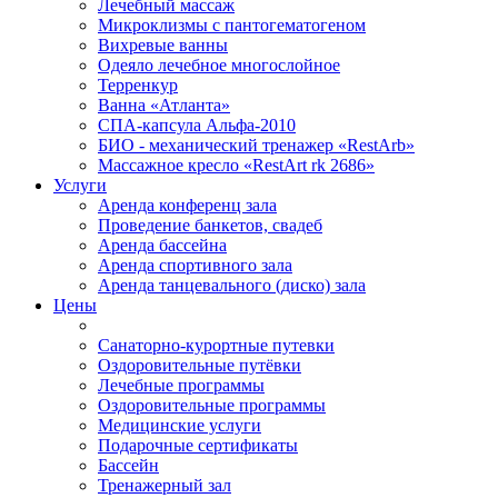
Лечебный массаж
Микроклизмы с пантогематогеном
Вихревые ванны
Одеяло лечебное многослойное
Терренкур
Ванна «Атланта»
СПА-капсула Альфа-2010
БИО - механический тренажер «RestArb»
Массажное кресло «RestArt rk 2686»
Услуги
Аренда конференц зала
Проведение банкетов, свадеб
Аренда бассейна
Аренда спортивного зала
Аренда танцевального (диско) зала
Цены
Санаторно-курортные путевки
Оздоровительные путёвки
Лечебные программы
Оздоровительные программы
Медицинские услуги
Подарочные сертификаты
Бассейн
Тренажерный зал