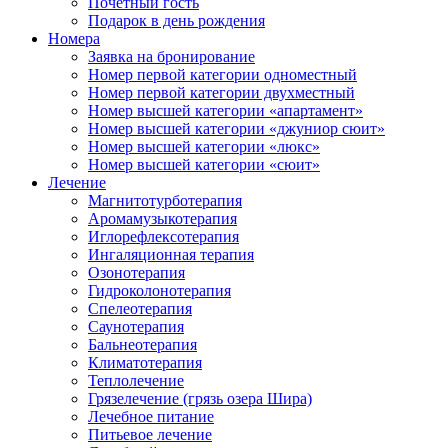
Почетный гость
Подарок в день рождения
Номера
Заявка на бронирование
Номер первой категории одноместный
Номер первой категории двухместный
Номер высшей категории «апартамент»
Номер высшей категории «джуниор сюит»
Номер высшей категории «люкс»
Номер высшей категории «сюит»
Лечение
Магнитотурботерапия
Аромамузыкотерапия
Иглорефлексотерапия
Ингаляционная терапия
Озонотерапия
Гидроколонотерапия
Спелеотерапия
Саунотерапия
Бальнеотерапия
Климатотерапия
Теплолечение
Грязелечение (грязь озера Шира)
Лечебное питание
Питьевое лечение